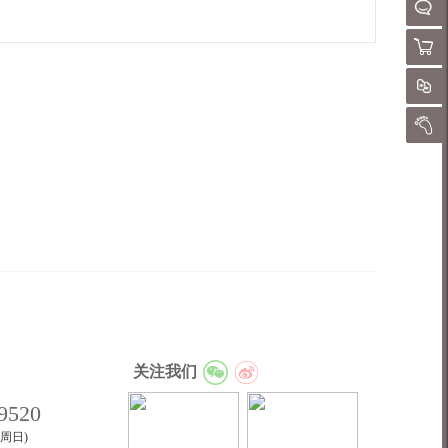
请
聊
购物
对
我的
关注我们
9520
至周日)