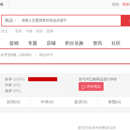
城
您好,
请登
商品
佳士
雷亚
卡顿
创造
恩典
促销
专题
店铺
积分兑换
资讯
社区
亚水平仪5线（20235）
>
商品评价
好评
(100%)
您可对已购商品进行评价
中评
(0%)
评价商品
差评
(0%)
好评(0)
中评(0)
差评(0)
有图(0)
暂无符合条件的数据记录