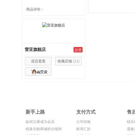
商品评价：
雷亚旗舰店
自营
进店逛逛
收藏店铺
(
11
)
新手上路
支付方式
售
如何注册成为会员
公司转账
锐乐
锐泰乐购商城积分细则
邮局汇款
退换