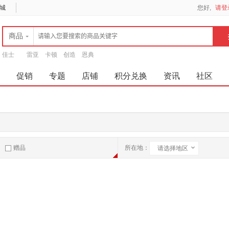
城
您好,
请登
商品
佳士
雷亚
卡顿
创造
恩典
促销
专题
店铺
积分兑换
资讯
社区
赠品
所在地：
请选择地区