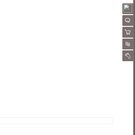
请
聊
购物
对
我的