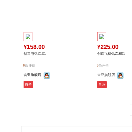
¥158.00
¥225.00
创造电钻Z131
创造飞机钻Z1601
0
条评价
0
条评价
雷亚旗舰店
雷亚旗舰店
自营
自营
加入购物车
加入对比
到货通知