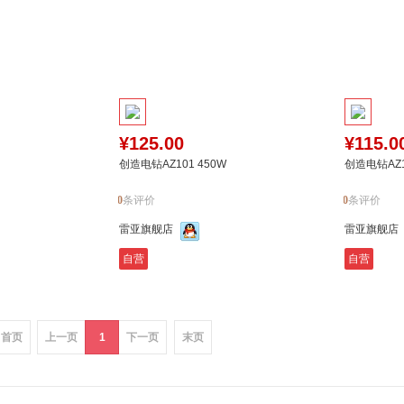
¥125.00
¥115.0
创造电钻AZ101 450W
创造电钻AZ1
0
条评价
0
条评价
雷亚旗舰店
雷亚旗舰店
自营
自营
加入对比
加入购物车
加入对比
到货
首页
上一页
1
下一页
末页