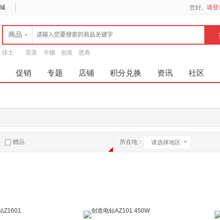
城
您好,
请登
商品
佳士
雷亚
卡顿
创造
恩典
促销
专题
店铺
积分兑换
资讯
社区
赠品
所在地：
请选择地区