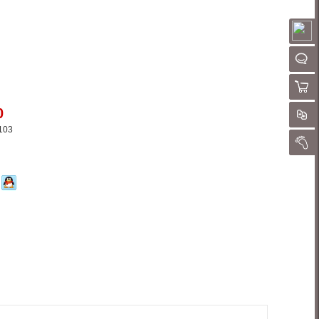
请
聊
购物
0
对
03
我的
通知
加入对比