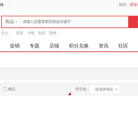
城
您好,
请登
商品
佳士
雷亚
卡顿
创造
恩典
促销
专题
店铺
积分兑换
资讯
社区
赠品
所在地：
请选择地区