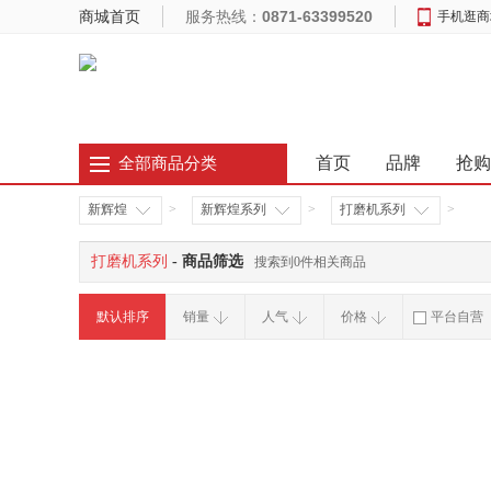
商城首页
服务热线：
0871-63399520
手机逛商
首页
品牌
抢购
全部商品分类
新辉煌
>
新辉煌系列
>
打磨机系列
>
打磨机系列
- 商品筛选
搜索到0件相关商品
默认排序
销量
人气
价格
平台自营