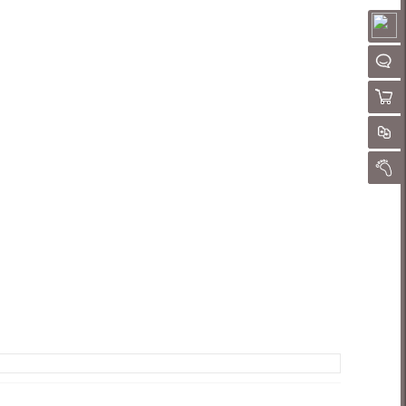
请
聊
购物
对
我的