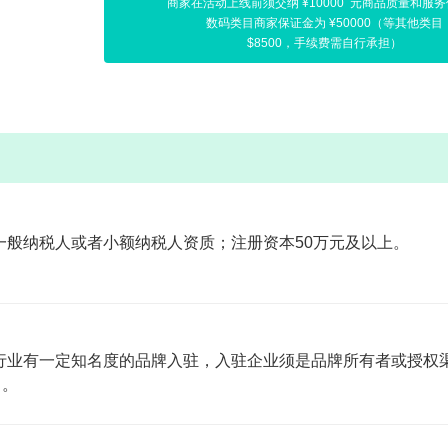
商家在活动上线前须交纳 ¥10000 元商品质量和服
数码类目商家保证金为 ¥50000（等其他类目
$8500，手续费需自行承担）
一般纳税人或者小额纳税人资质；注册资本50万元及以上。
行业有一定知名度的品牌入驻，入驻企业须是品牌所有者或授权渠
力。