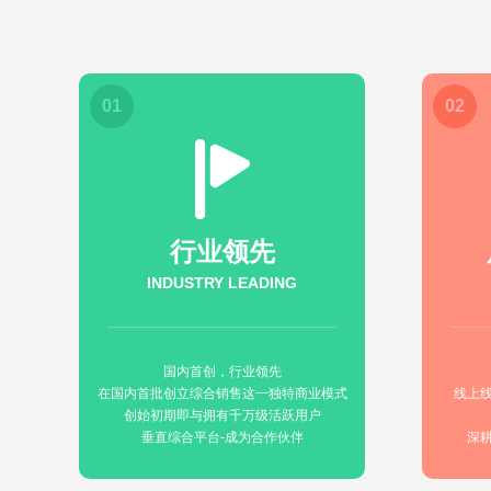
01
02
行业领先
INDUSTRY LEADING
国内首创，行业领先
在国内首批创立综合销售这一独特商业模式
线上
创始初期即与拥有千万级活跃用户
垂直综合平台-成为合作伙伴
深