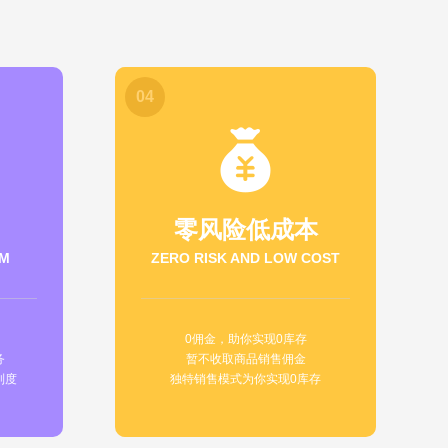
04
零风险低成本
AM
ZERO RISK AND LOW COST
0佣金，助你实现0库存
务
暂不收取商品销售佣金
制度
独特销售模式为你实现0库存