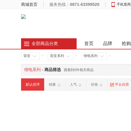
商城首页
服务热线：
0871-63399520
手机逛商
首页
品牌
抢购
全部商品分类
雷亚
>
雷亚系列
>
锂电系列
>
锂电系列
- 商品筛选
搜索到0件相关商品
默认排序
销量
人气
价格
平台自营