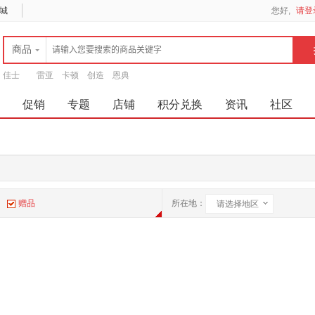
城
您好,
请登
商品
佳士
雷亚
卡顿
创造
恩典
促销
专题
店铺
积分兑换
资讯
社区
赠品
所在地：
请选择地区