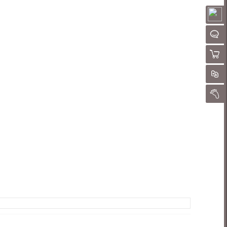
请
聊
购物
对
我的