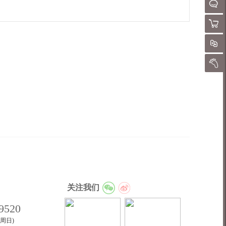
请
聊
购物
对
我的
关注我们
9520
至周日)