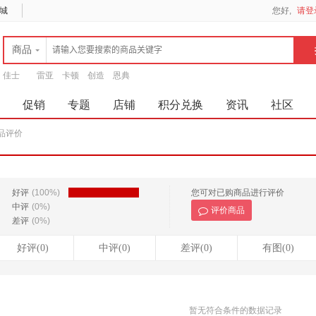
城
您好,
请登
商品
佳士
雷亚
卡顿
创造
恩典
促销
专题
店铺
积分兑换
资讯
社区
品评价
好评
(100%)
您可对已购商品进行评价
中评
(0%)
评价商品
差评
(0%)
好评(0)
中评(0)
差评(0)
有图(0)
暂无符合条件的数据记录