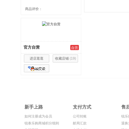
商品评价：
官方自营
自营
进店逛逛
收藏店铺
(
19
)
新手上路
支付方式
售
如何注册成为会员
公司转账
锐乐
锐泰乐购商城积分细则
邮局汇款
退换