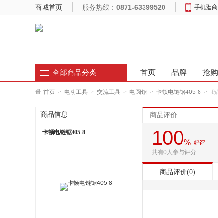
商城首页
服务热线：
0871-63399520
手机逛商
首页
品牌
抢购
全部商品分类
首页
>
电动工具
>
交流工具
>
电圆锯
>
卡顿电链锯405-8
>
商
商品信息
商品评价
100
卡顿电链锯405-8
%
好评
共有0人参与评分
商品评价(0)