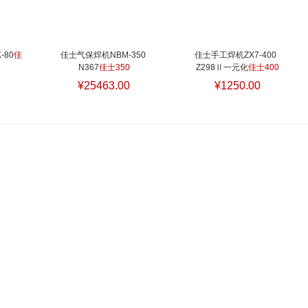
-80
佳
佳士气保焊机NBM-350 
佳士手工焊机ZX7-400  
N367
佳士350
Z298Ⅱ一元化
佳士400
¥25463.00
¥1250.00