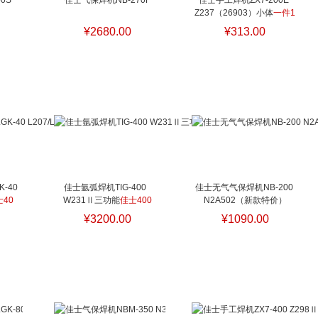
S  
佳士气保焊机NB-270F
佳士手工焊机ZX7-200E 
Z237（26903）小体
一件1
台
¥2680.00
¥313.00
40 
佳士氩弧焊机TIG-400  
佳士无气气保焊机NB-200 
40
W231Ⅱ三功能
佳士400
N2A502（新款特价）
¥3200.00
¥1090.00