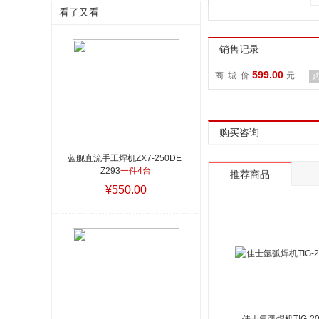
看了又看
销售记录
599.00
商 城 价
元
购买咨询
蓝舰直流手工焊机ZX7-250DE 
Z293
一件4台
推荐商品
¥550.00