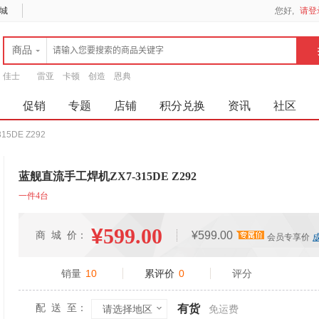
城
您好,
请登
商品
佳士
雷亚
卡顿
创造
恩典
促销
专题
店铺
积分兑换
资讯
社区
5DE Z292
蓝舰直流手工焊机ZX7-315DE Z292
一件4台
¥
599.00
商 城 价：
¥599.00
会员专享价
销量
10
累评价
0
评分
配 送 至：
有货
请选择地区
免运费