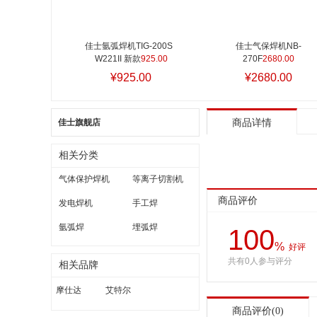
佳士氩弧焊机TIG-200S  
佳士气保焊机NB-
W221II 新款
925.00
270F
2680.00
¥925.00
¥2680.00
佳士旗舰店
商品详情
相关分类
气体保护焊机
等离子切割机
商品评价
发电焊机
手工焊
氩弧焊
埋弧焊
100
%
好评
共有0人参与评分
相关品牌
摩仕达
艾特尔
商品评价(0)