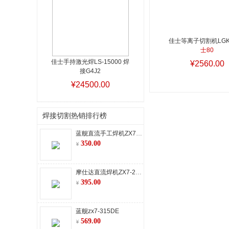
佳士等离子切割机LGK
士80
佳士手持激光焊LS-15000 焊
¥2560.00
接G4J2
¥24500.00
焊接切割热销排行榜
蓝舰直流手工焊机ZX7-250E Z38304
350.00
摩仕达直流焊机ZX7-250DT新款（220V/380V）
395.00
蓝舰zx7-315DE
569.00