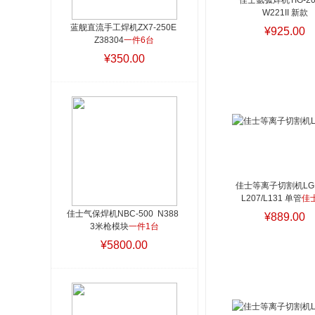
佳士氩弧焊机TIG-200
W221II 新款
蓝舰直流手工焊机ZX7-250E 
¥925.00
Z38304
一件6台
¥350.00
佳士等离子切割机LGK-
L207/L131 单管
佳士
佳士气保焊机NBC-500  N388  
¥889.00
3米枪模块
一件1台
¥5800.00