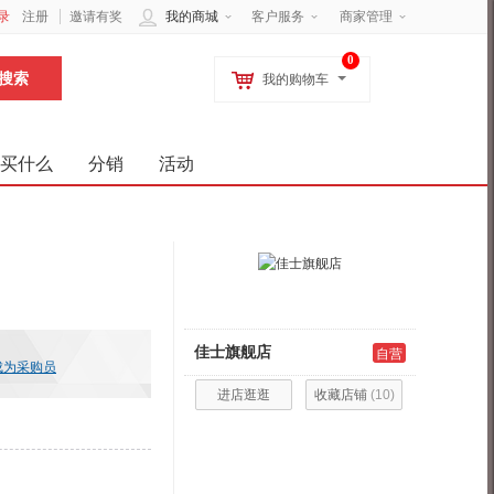
录
注册
邀请有奖
我的商城
客户服务
商家管理
0
我的购物车
买什么
分销
活动
佳士旗舰店
自营
成为采购员
进店逛逛
收藏店铺
(
10
)