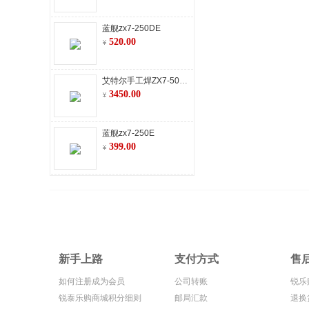
蓝舰zx7-250DE
520.00
艾特尔手工焊ZX7-500手工矿（380V-660V）
3450.00
蓝舰zx7-250E
399.00
新手上路
支付方式
售
如何注册成为会员
公司转账
锐乐
锐泰乐购商城积分细则
邮局汇款
退换