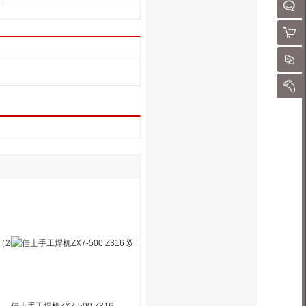
请
聊
购物
对
我的