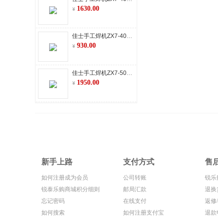
1630.00
佳士手工焊机ZX7-400D Z290 全网通
930.00
佳士手工焊机ZX7-500 Z316 双模
1950.00
新手上路
支付方式
售
如何注册成为会员
公司转账
锐乐
锐泰乐购商城积分细则
邮局汇款
退换
忘记密码
在线支付
返修
如何搜索
如何注册支付宝
退款