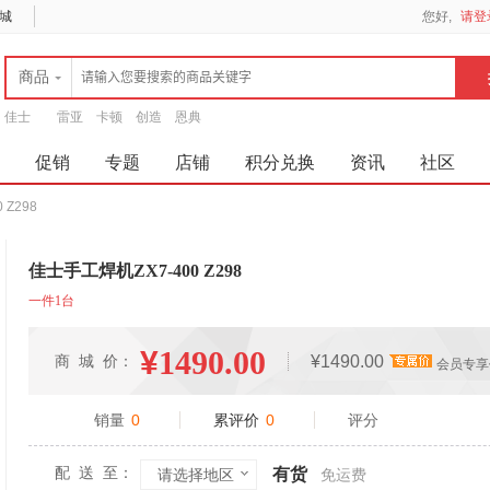
城
您好,
请登
商品
佳士
雷亚
卡顿
创造
恩典
促销
专题
店铺
积分兑换
资讯
社区
 Z298
佳士手工焊机ZX7-400 Z298
一件1台
¥
1490.00
商 城 价：
¥1490.00
会员专享
销量
0
累评价
0
评分
配 送 至：
有货
请选择地区
免运费