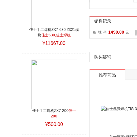
销售记录
佳士手工焊机ZX7-630 Z321模
1490.00
商 城 价
元
块
佳士630,佳士焊机
¥11667.00
购买咨询
推荐商品
佳士手工焊机ZX7-200
佳士
200
¥500.00