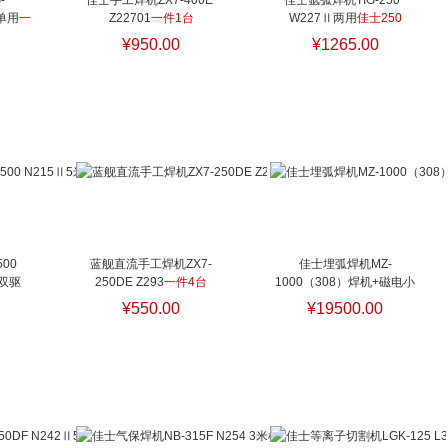
-
佳士手工焊机ZX7-400E 
佳士氩弧焊机TIG-250  
 单用
一
Z22701
一件1台
W227Ⅱ两用
佳士250
¥950.00
¥1265.00
0 
蓝舰直流手工焊机ZX7-
佳士埋弧焊机MZ-
 双驱
250DE Z293
一件4台
1000（308）焊机+磁电小
车+控制线 三件
佳士1000
¥550.00
¥19500.00