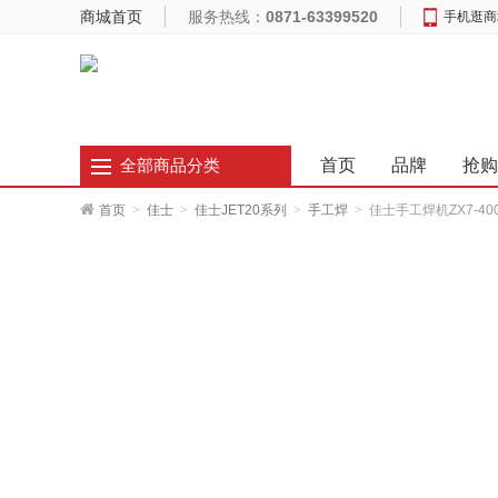
商城首页
服务热线：
0871-63399520
手机逛商
首页
品牌
抢购
全部商品分类
首页
>
佳士
>
佳士JET20系列
>
手工焊
>
佳士手工焊机ZX7-400