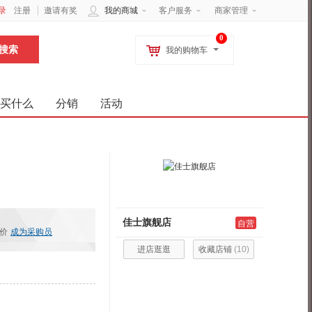
录
注册
邀请有奖
我的商城
客户服务
商家管理
0
我的购物车
买什么
分销
活动
佳士旗舰店
自营
价
成为采购员
进店逛逛
收藏店铺
(
10
)