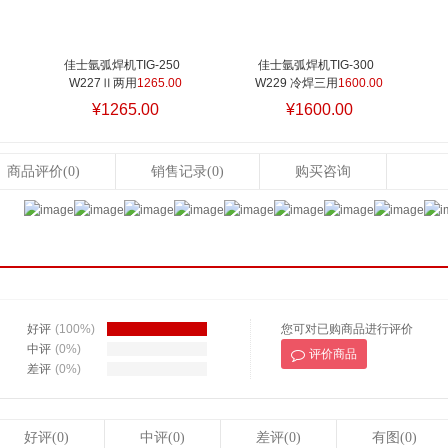
佳士氩弧焊机TIG-250  
佳士氩弧焊机TIG-300  
W227Ⅱ两用
1265.00
W229 冷焊三用
1600.00
¥1265.00
¥1600.00
商品评价
(0)
销售记录
(0)
购买咨询
好评
(100%)
您可对已购商品进行评价
中评
(0%)
评价商品
差评
(0%)
好评(0)
中评(0)
差评(0)
有图(0)