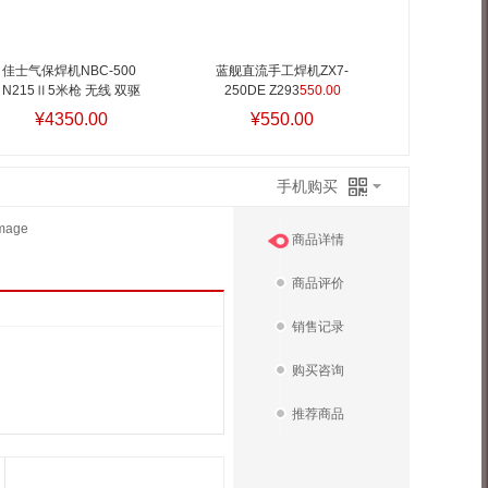
佳士气保焊机NBC-500 
蓝舰直流手工焊机ZX7-
N215Ⅱ5米枪 无线 双驱
250DE Z293
550.00
4350.00
¥4350.00
¥550.00
手机购买
商品详情
商品评价
销售记录
购买咨询
推荐商品