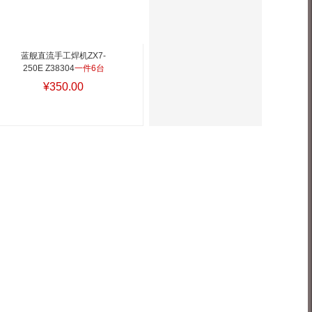
蓝舰直流手工焊机ZX7-
250E Z38304
一件6台
¥350.00