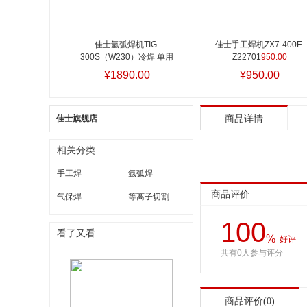
佳士氩弧焊机TIG-
佳士手工焊机ZX7-400E 
300S（W230）冷焊 单用
Z22701
950.00
1890.00
¥1890.00
¥950.00
佳士旗舰店
商品详情
相关分类
手工焊
氩弧焊
商品评价
气保焊
等离子切割
100
看了又看
%
好评
共有0人参与评分
商品评价(0)