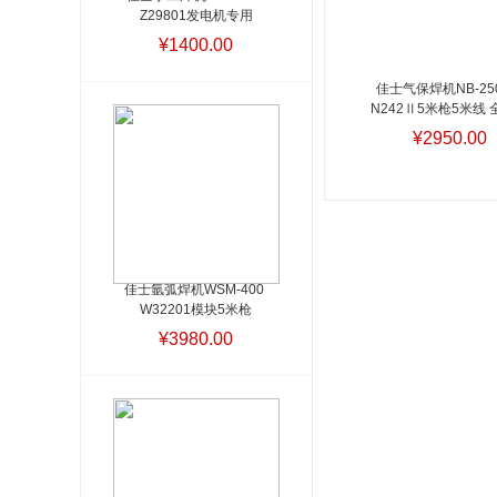
Z29801发电机专用
¥1400.00
佳士气保焊机NB-250
N242Ⅱ5米枪5米线 
一元化
¥2950.00
佳士氩弧焊机WSM-400 
W32201模块5米枪
¥3980.00