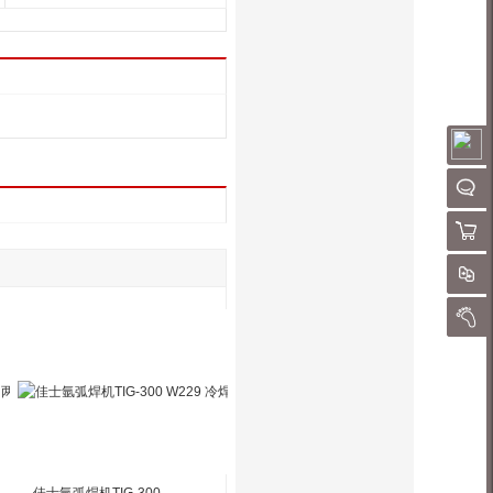
请
聊
购物
对
我的