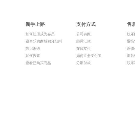
新手上路
支付方式
售
如何注册成为会员
公司转账
锐乐
锐泰乐购商城积分细则
邮局汇款
退换
忘记密码
在线支付
返修
如何搜索
如何注册支付宝
退款
查看已购买商品
分期付款
联系