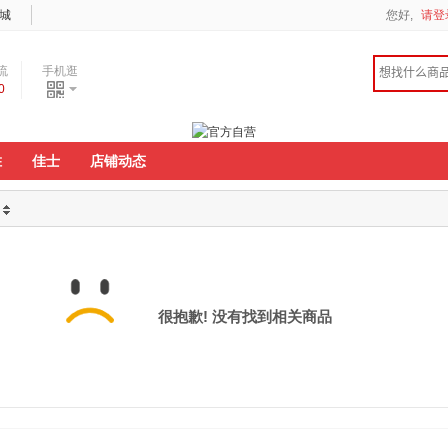
城
您好,
请登
流
手机逛
0
度
胜
佳士
店铺动态
很抱歉! 没有找到相关商品