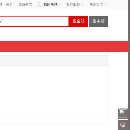
录
注册
邀请有奖
我的商城
客户服务
商家管理
搜全站
搜本店
请
聊