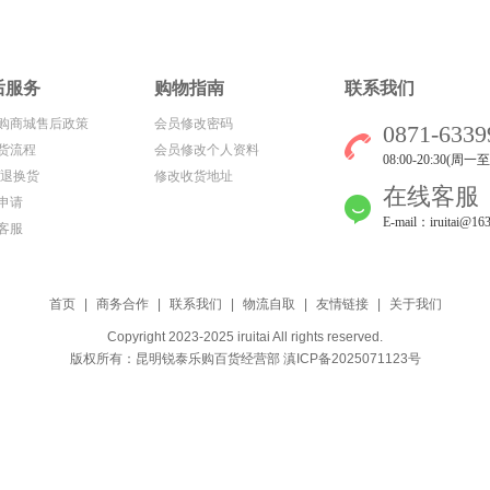
后服务
购物指南
联系我们
购商城售后政策
会员修改密码
0871-6339
货流程
会员修改个人资料
08:00-20:30(周一
/退换货
修改收货地址
在线客服
申请
E-mail：iruitai@16
客服
首页
|
商务合作
|
联系我们
|
物流自取
|
友情链接
|
关于我们
Copyright 2023-2025
iruitai
All rights reserved.
版权所有：
昆明锐泰乐购百货经营部
滇ICP备2025071123号