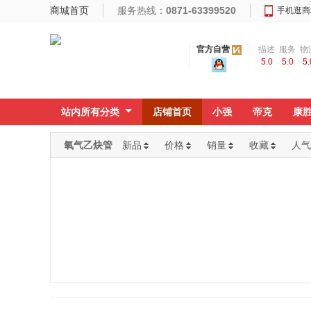
商城首页
服务热线：
0871-63399520
手机逛商
官方自营
描述
服务
物
5.0
5.0
5.
相符
态度
速
站内所有分类
店铺首页
小强
帝克
康
氧气乙炔管
新品
价格
销量
收藏
人气