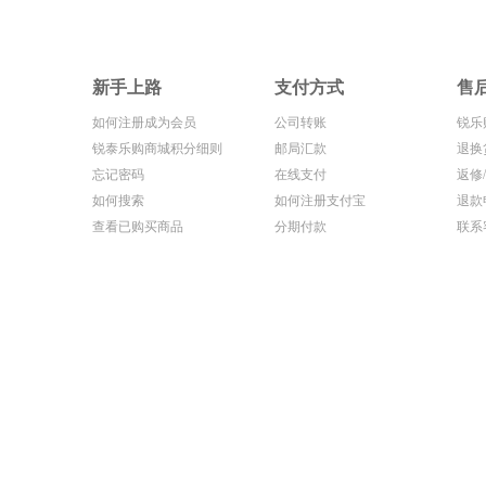
新手上路
支付方式
售
如何注册成为会员
公司转账
锐乐
锐泰乐购商城积分细则
邮局汇款
退换
忘记密码
在线支付
返修
如何搜索
如何注册支付宝
退款
查看已购买商品
分期付款
联系