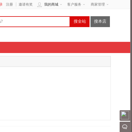
录
注册
邀请有奖
我的商城
客户服务
商家管理
搜全站
搜本店
请
聊