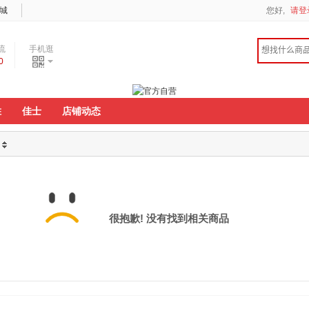
城
您好,
请登
流
手机逛
0
度
胜
佳士
店铺动态
很抱歉! 没有找到相关商品