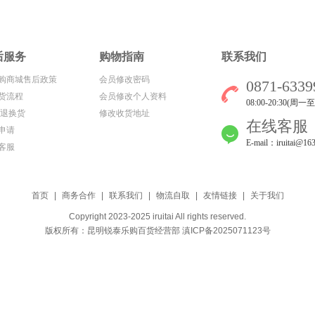
后服务
购物指南
联系我们
购商城售后政策
会员修改密码
0871-6339
货流程
会员修改个人资料
08:00-20:30(周一
/退换货
修改收货地址
在线客服
申请
E-mail：iruitai@16
客服
首页
|
商务合作
|
联系我们
|
物流自取
|
友情链接
|
关于我们
Copyright 2023-2025
iruitai
All rights reserved.
版权所有：
昆明锐泰乐购百货经营部
滇ICP备2025071123号