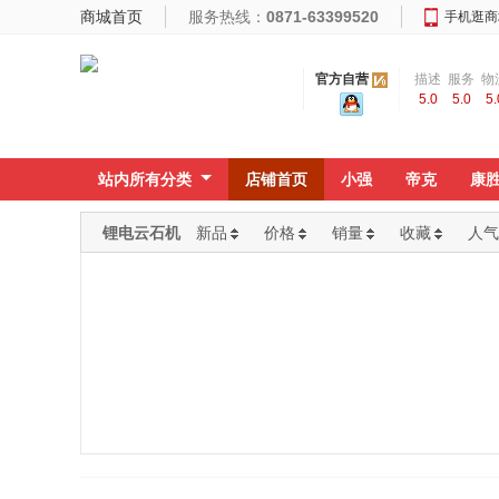
商城首页
服务热线：
0871-63399520
手机逛商
官方自营
描述
服务
物
5.0
5.0
5.
相符
态度
速
站内所有分类
店铺首页
小强
帝克
康
锂电云石机
新品
价格
销量
收藏
人气