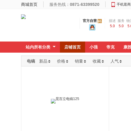
商城首页
服务热线：
0871-63399520
手机逛商
官方自营
描述
服务
物
5.0
5.0
5.
相符
态度
速
站内所有分类
店铺首页
小强
帝克
康
电镐
新品
价格
销量
收藏
人气