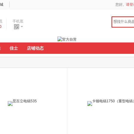
城
您好,
请登
流
手机逛
0
度
胜
佳士
店铺动态