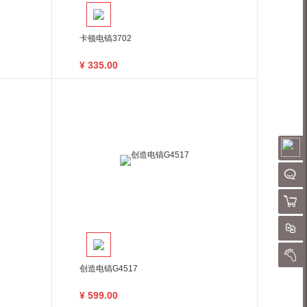
卡顿电镐3702
¥
335.00
请
聊
购物
对
我的
创造电镐G4517
¥
599.00